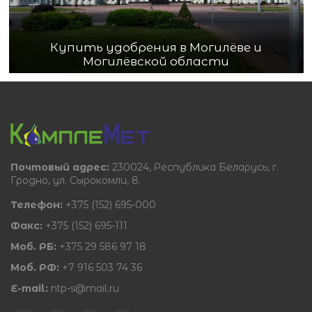
Купить удобрения в Могилёве и
Могилёвской области
Почтовый адрес:
230024, Республика Беларусь, г.
Гродно, ул. Сырокомли, 8.
Телефон:
+375 (152) 695-000
Факс:
+375 (152) 695-111
Моб. РБ:
+375 29 586 97 18
Моб. РФ:
+7 916 503 74 36
E-mail:
ntp-s@mail.ru