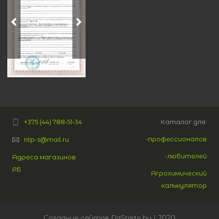
+375 (44) 788‑51‑34
Каталог для:
-профессионалов
ntp-s@mail.ru
-любителей
Адреса магазинов
РБ
Агрохимический
калькулятор
Создание сайтов
NaStarte.by
| 2020