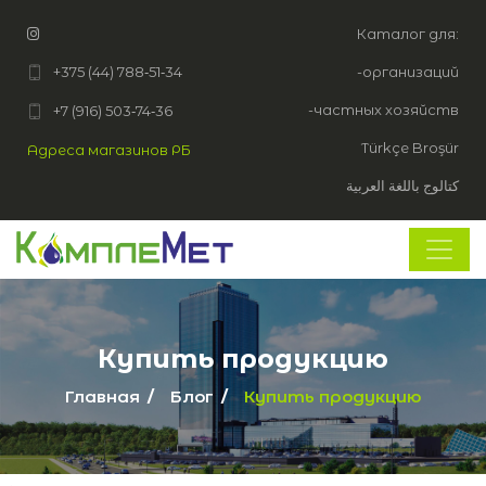
Каталог для:
+375 (44) 788‑51‑34
-организаций
-частных хозяйств
+7 (916) 503‑74‑36
Türkçe Broşür
Адреса магазинов РБ
كتالوج باللغة العربية
Купить продукцию
Главная
Блог
Купить продукцию