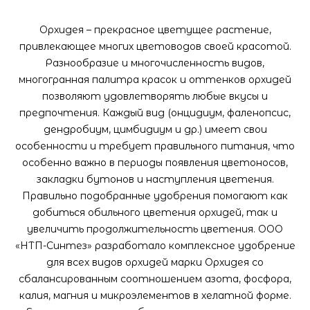
Орхидея – прекрасное цветущее растение,
привлекающее многих цветоводов своей красотой.
Разнообразие и многочисленность видов,
многогранная палитра красок и оттенков орхидей
позволяют удовлетворять любые вкусы и
предпочтения. Каждый вид (онцидиум, фаленопсис,
дендробиум, цимбидиум и др.) имеет свои
особенности и требует правильного питания, что
особенно важно в периоды появления цветоносов,
закладки бутонов и наступления цветения.
Правильно подобранные удобрения помогают как
добиться обильного цветения орхидей, так и
увеличить продолжительность цветения. ООО
«НТП-Синтез» разработало комплексное удобрение
для всех видов орхидей марки Орхидея со
сбалансированным соотношением азота, фосфора,
калия, магния и микроэлементов в хелатной форме.