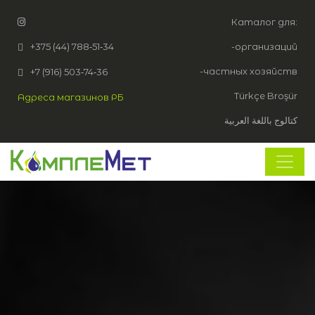
Каталог для:
+375 (44) 788‑51‑34
-организаций
-частных хозяйств
+7 (916) 503‑74‑36
Türkçe Broşür
Адреса магазинов РБ
كتالوج باللغة العربية