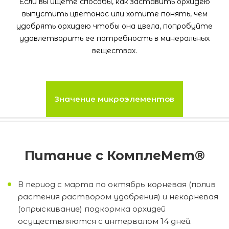
Если вы ищете способы, как заставить орхидею
выпустить цветонос или хотите понять, чем
удобрять орхидею чтобы она цвела, попробуйте
удовлетворить ее потребность в минеральных
веществах.
Значение микроэлементов
Питание с КомплеМет®
В период с марта по октябрь корневая (полив
растения раствором удобрения) и некорневая
(опрыскивание) подкормка орхидей
осуществляются с интервалом 14 дней.