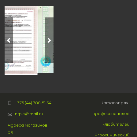
+375 (44) 788‑51‑34
Каталог для:
-профессионалов
ntp-s@mail.ru
-любителей
Адреса магазинов
РБ
Агрохимический