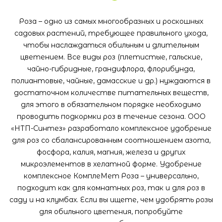
Роза – одно из самых многообразных и роскошных
садовых растений, требующее правильного ухода,
чтобы наслаждаться обильным и длительным
цветением. Все виды роз (плетистые, гальские,
чайно-гибридные, грандифлора, флорибунда,
полиантовые, чайные, дамасские и др.) нуждаются в
достаточном количестве питательных веществ,
для этого в обязательном порядке необходимо
проводить подкормки роз в течение сезона. ООО
«НТП-Синтез» разработало комплексное удобрение
для роз со сбалансированным соотношением азота,
фосфора, калия, магния, железа и других
микроэлементов в хелатной форме. Удобрение
комплексное КомплеМет Роза – универсально,
подходит как для комнатных роз, так и для роз в
саду и на клумбах. Если вы ищете, чем удобрять розы
для обильного цветения, попробуйте