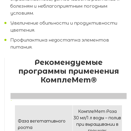
болезням и неблагоприятным погодным
условиям.
Увеличение обильности и продуктивности
цветения.
Профилактика недостатка элементов
питания.
Рекомендуемые
программы применения
КомплеМет®
КомплеМет Роза
30 мл/1 л воды – полив
Фаза вегетативного
при выращивании в
роста
горшках;