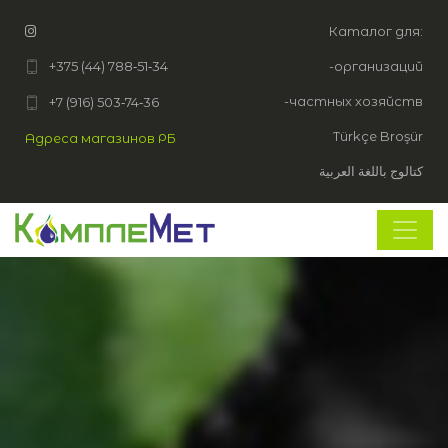
Каталог для:
+375 (44) 788‑51‑34
-организаций
-частных хозяйств
+7 (916) 503‑74‑36
Türkçe Broşür
Адреса магазинов РБ
كتالوج باللغة العربية