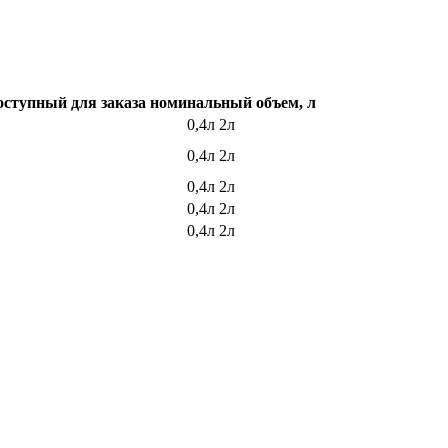
оступный для заказа номинальный объем, л
0,4л 2л
0,4л 2л
0,4л 2л
0,4л 2л
0,4л 2л