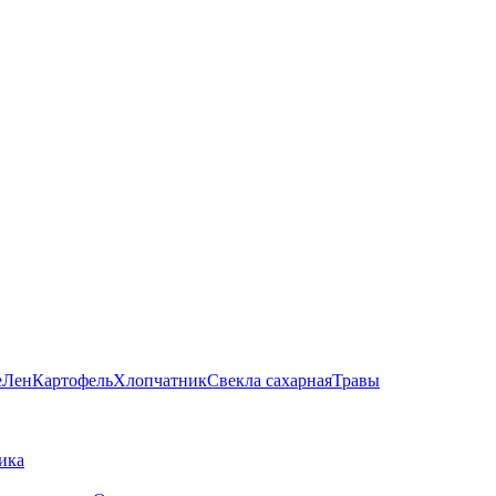
е
Лен
Картофель
Хлопчатник
Свекла сахарная
Травы
ика