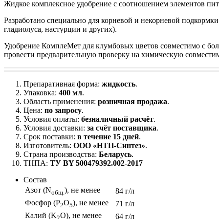
Жидкое комплексное удобрение с соотношением элементов пит
Разработано специально для корневой и некорневой подкормки
гладиолуса, настурции и других).
Удобрение КомплеМет для клумбовых цветов совместимо с бол
провести предварительную проверку на химическую совместим
Препаративная форма:
жидкость
.
Упаковка:
400 мл
.
Область применения:
розничная продажа
.
Цена:
по запросу
.
Условия оплаты:
безналичный расчёт
.
Условия доставки:
за счёт поставщика
.
Срок поставки:
в течение 15 дней
.
Изготовитель:
ООО «НТП-Синтез»
.
Страна производства:
Беларусь
.
ТНПА:
TУ BY 500479392.002-2017
Состав
Азот (Ν
), не менее
84 г/л
общ.
Фосфор (P
O
), не менее
71 г/л
2
5
Калий (K
O), не менее
64 г/л
2