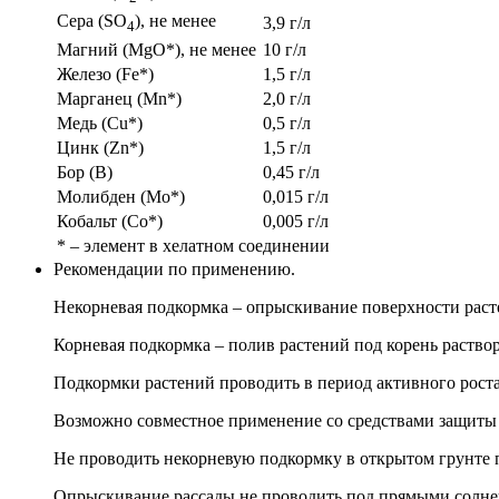
Сера (SO
), не менее
3,9 г/л
4
Магний (МgO*), не менее
10 г/л
Железо (Fe*)
1,5 г/л
Марганец (Мn*)
2,0 г/л
Медь (Cu*)
0,5 г/л
Цинк (Zn*)
1,5 г/л
Бор (B)
0,45 г/л
Молибден (Мo*)
0,015 г/л
Кобальт (Co*)
0,005 г/л
* – элемент в хелатном соединении
Рекомендации по применению.
Некорневая подкормка – опрыскивание поверхности расте
Корневая подкормка – полив растений под корень раствор
Подкормки растений проводить в период активного роста 
Возможно совместное применение со средствами защиты 
Не проводить некорневую подкормку в открытом грунте п
Опрыскивание рассады не проводить под прямыми солне