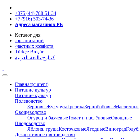
+375 (44) 788‑51‑34
+7 (916) 503‑74‑36
Адреса магазинов РБ
Каталог для:
-организаций
-частных хозяйств
Türkçe Broşür
كتالوج باللغة العربية
Главная
(current)
Питание культур
Питание культур
Полеводство
Зерновые
Кукуруза
Гречиха
Зернобобовые
Масличны
Овощеводство
Огурец и бахчевые
Томат и паслёновые
Овощные
Плодоводство
Яблоня, груша
Косточковые
Ягодные
Виноград
Голуб
Декоративное цветоводство