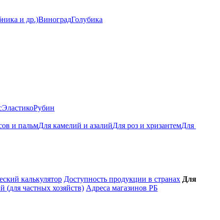
ника и др.)
Виноград
Голубика
с
Эластико
Рубин
сов и пальм
Для камелий и азалий
Для роз и хризантем
Для 
ский калькулятор
Доступность продукции в странах
Для
 (для частных хозяйств)
Адреса магазинов РБ