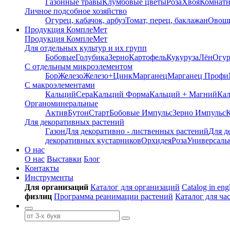
Газонные травы
Клумбовые цветы
Роза
Хвоя
Комнатн
Личное подсобное хозяйство
Огурец, кабачок, арбуз
Томат, перец, баклажан
Овощ
Продукция КомплеМет
Продукция КомплеМет
Для отдельных культур и их групп
Бобовые
Голубика
Зерно
Картофель
Кукуруза
Лён
Огу
С отдельным микроэлементом
Бор
Железо
Железо+Цинк
Марганец
Марганец Профи
С макроэлементами
Кальций
Сера
Кальций Форма
Кальций + Магний
Кал
Органоминеральные
Актив
Бутон
Старт
Бобовые Импульс
Зерно Импульс
К
Для декоративных растений
Газон
Для декоративно - лиственных растений
Для д
декоративных кустарников
Орхидея
Роза
Универсаль
О нас
О нас
Выставки
Блог
Контакты
Инструменты
Для организаций
Каталог для организаций
Catalog in eng
физлиц
Программа реанимации растений
Каталог для ча