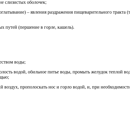
ие слизистых оболочек;
глатывание) – явления раздражения пищеварительного тракта (т
х путей (першение в горле, кашель).
еством воды;
олость водой, обильное питье воды, промыть желудок теплой во
ощью;
 воздух, прополоскать нос и горло водой, и, при необходимост