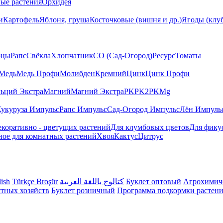
ые растения
Орхидея
и
Картофель
Яблоня, груша
Косточковые (вишня и др.)
Ягоды (клуб
рцы
Рапс
Свёкла
Хлопчатник
СО (Сад-Огород)
Ресурс
Томаты
Медь
Медь Профи
Молибден
Кремний
Цинк
Цинк Профи
ьций Экстра
Магний
Магний Экстра
PK
PK2
PKМg
укуруза Импульс
Рапс Импульс
Сад-Огород Импульс
Лён Импуль
екоративно - цветущих растений
Для клумбовых цветов
Для фику
ное для комнатных растений
Хвоя
Кактус
Цитрус
lish
Türkçe Broşür
كتالوج باللغة العربية
Буклет оптовый
Агрохимиче
стных хозяйств
Буклет розничный
Программа подкормки растений