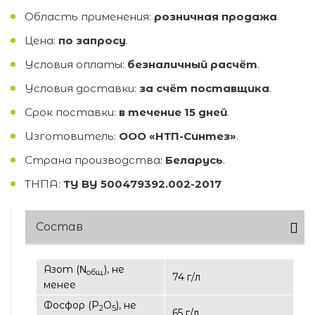
Область применения:
розничная продажа
.
Цена:
по запросу
.
Условия оплаты:
безналичный расчёт
.
Условия доставки:
за счёт поставщика
.
Срок поставки:
в течение 15 дней
.
Изготовитель:
ООО «НТП-Синтез»
.
Страна производства:
Беларусь
.
ТНПА:
TУ BY 500479392.002-2017
Состав
Азот (Ν
), не
общ.
74 г/л
менее
Фосфор (P
O
), не
2
5
65 г/л