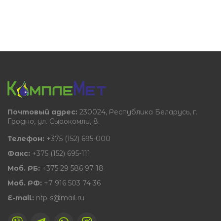
Почтовый адрес:
230024, Республика Беларусь, г.
Гродно, ул. Сырокомли, 8.
Телефон:
+375 (152) 695-000
Факс:
+375 (152) 695-111
Моб. РБ:
+375 29 586 97 18
Моб. РФ:
+7 916 503 74 36
E-mail:
ntp-s@mail.ru