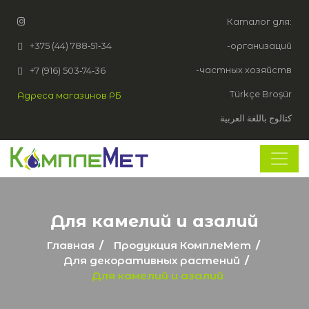
Каталог для:
+375 (44) 788‑51‑34
-организаций
-частных хозяйств
+7 (916) 503‑74‑36
Türkçe Broşür
Адреса магазинов РБ
كتالوج باللغة العربية
Для камелий и азалий
Главная
Продукция КомплеМет
Для декоративных растений
Для камелий и азалий