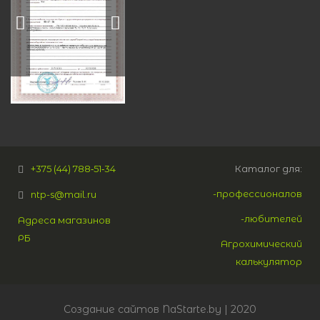
+375 (44) 788‑51‑34
Каталог для:
-профессионалов
ntp-s@mail.ru
-любителей
Адреса магазинов
РБ
Агрохимический
калькулятор
Создание сайтов
NaStarte.by
| 2020