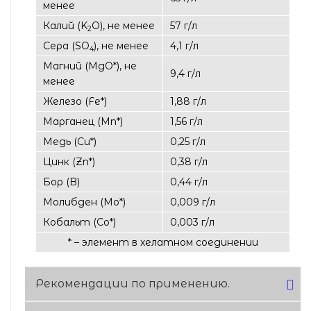
менее
Калий (K
O), не менее
57 г/л
2
Сера (SO
), не менее
4,1 г/л
4
Магний (МgO*), не
9,4 г/л
менее
Железо (Fe*)
1,88 г/л
Марганец (Мn*)
1,56 г/л
Медь (Cu*)
0,25 г/л
Цинк (Zn*)
0,38 г/л
Бор (B)
0,44 г/л
Молибден (Мo*)
0,009 г/л
Кобальт (Co*)
0,003 г/л
* – элемент в хелатном соединении
Рекомендации по применению.