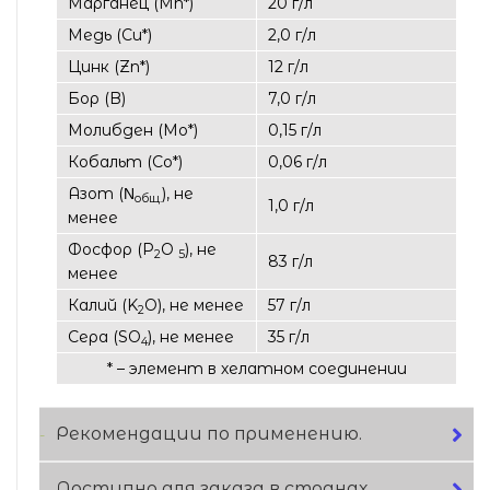
Марганец (Мn*)
20 г/л
Медь (Cu*)
2,0 г/л
Цинк (Zn*)
12 г/л
Бор (B)
7,0 г/л
Молибден (Мo*)
0,15 г/л
Кобальт (Co*)
0,06 г/л
Азот (Ν
), не
общ.
1,0 г/л
менее
Фосфор (P
O
), не
2
5
83 г/л
менее
Калий (K
O), не менее
57 г/л
2
Сера (SO
), не менее
35 г/л
4
* – элемент в хелатном соединении
Рекомендации по применению.
Доступно для заказа в странах