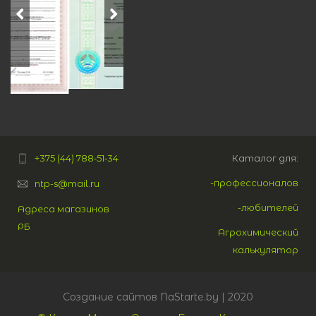
+375 (44) 788‑51‑34
Каталог для:
-профессионалов
ntp-s@mail.ru
-любителей
Адреса магазинов
РБ
Агрохимический
калькулятор
Создание сайтов
NaStarte.by
| 2020