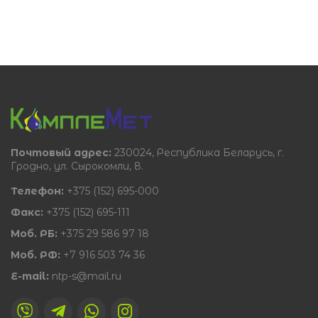
Почтовый адрес:
230024, Республика Беларусь, г.
Гродно, ул. Сырокомли, 8.
Телефон:
+375 (152) 695-000
Факс:
+375 (152) 695-111
Моб. РБ:
+375 29 586 97 18
Моб. РФ:
+7 916 503 74 36
E-mail:
ntp-s@mail.ru