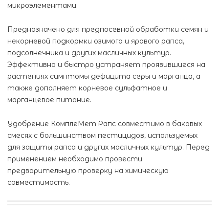
микроэлементами.
Предназначено для предпосевной обработки семян и
некорневой подкормки озимого и ярового рапса,
подсолнечника и других масличных культур.
Эффективно и быстро устраняет проявившиеся на
растениях симптомы дефицита серы и марганца, а
также дополняет корневое сульфатное и
марганцевое питание.
Удобрение КомплеМет Рапс совместимо в баковых
смесях с большинством пестицидов, используемых
для защиты рапса и других масличных культур. Перед
применением необходимо провести
предварительную проверку на химическую
совместимость.