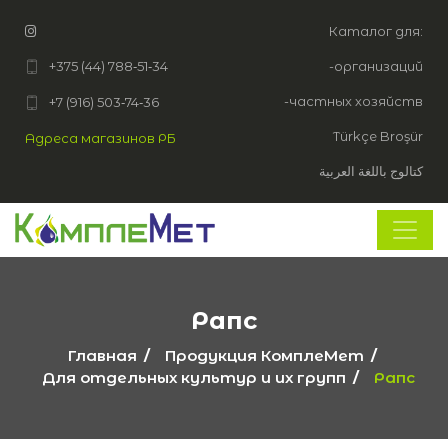
Каталог для:
+375 (44) 788‑51‑34
-организаций
-частных хозяйств
+7 (916) 503‑74‑36
Türkçe Broşür
Адреса магазинов РБ
كتالوج باللغة العربية
Рапс
Главная
Продукция КомплеМет
Для отдельных культур и их групп
Рапс